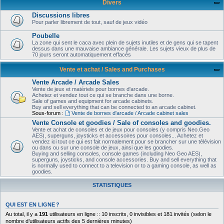
Divers
Discussions libres
Pour parler librement de tout, sauf de jeux vidéo
Poubelle
La zone qui sent le caca avec plein de sujets inutiles et de gens qui se tapent
dessus dans une mauvaise ambiance générale. Les sujets vieux de plus de
70 jours seront automatiquement effacés
Vente et achat / Sales and Purchases
Vente Arcade / Arcade Sales
Vente de jeux et matériels pour bornes d'arcade.
Achetez et vendez tout ce qui se branche dans une borne.
Sale of games and equipment for arcade cabinets.
Buy and sell everything that can be connected to an arcade cabinet.
Sous-forum :
Vente de bornes d'arcade / Arcade cabinet sales
Vente Console et goodies / Sale of consoles and goodies.
Vente et achat de consoles et de jeux pour consoles (y compris Neo.Geo
AES), superguns, joysticks et accessoires pour consoles... Achetez et
vendez ici tout ce qui est fait normalement pour se brancher sur une télévision
ou dans ou sur une console de jeux, ainsi que les goodies.
Buying and selling consoles, console games (including Neo Geo AES),
superguns, joysticks, and console accessories. Buy and sell everything that
is normally used to connect to a television or to a gaming console, as well as
goodies.
STATISTIQUES
QUI EST EN LIGNE ?
Au total, il y a
191
utilisateurs en ligne :: 10 inscrits, 0 invisibles et 181 invités (selon le
nombre d’utilisateurs actifs des 5 dernières minutes)