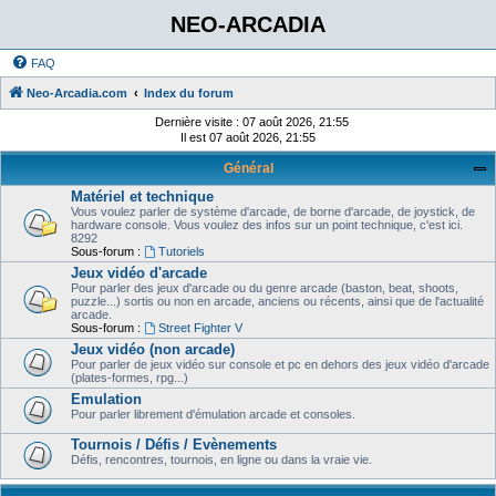
NEO-ARCADIA
FAQ
Neo-Arcadia.com
Index du forum
Dernière visite : 07 août 2026, 21:55
Il est 07 août 2026, 21:55
Général
Matériel et technique
Vous voulez parler de système d'arcade, de borne d'arcade, de joystick, de
hardware console. Vous voulez des infos sur un point technique, c'est ici.
8292
Sous-forum :
Tutoriels
Jeux vidéo d'arcade
Pour parler des jeux d'arcade ou du genre arcade (baston, beat, shoots,
puzzle...) sortis ou non en arcade, anciens ou récents, ainsi que de l'actualité
arcade.
Sous-forum :
Street Fighter V
Jeux vidéo (non arcade)
Pour parler de jeux vidéo sur console et pc en dehors des jeux vidéo d'arcade
(plates-formes, rpg...)
Emulation
Pour parler librement d'émulation arcade et consoles.
Tournois / Défis / Evènements
Défis, rencontres, tournois, en ligne ou dans la vraie vie.