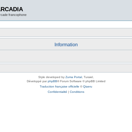
ARCADIA
arcade francophone
Information
Style developed by
Zuma Portal
, Turaiel,
Développé par
phpBB
® Forum Software © phpBB Limited
Traduction française officielle
©
Qiaeru
Confidentialité
|
Conditions