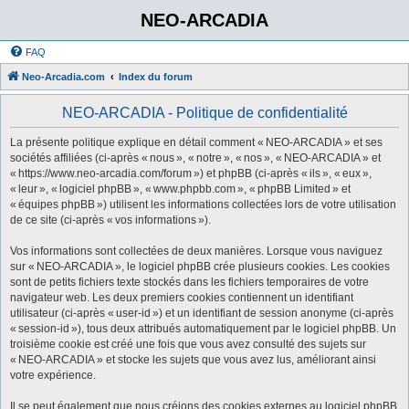
NEO-ARCADIA
FAQ
Neo-Arcadia.com
Index du forum
NEO-ARCADIA - Politique de confidentialité
La présente politique explique en détail comment « NEO-ARCADIA » et ses
sociétés affiliées (ci-après « nous », « notre », « nos », « NEO-ARCADIA » et
« https://www.neo-arcadia.com/forum ») et phpBB (ci-après « ils », « eux »,
« leur », « logiciel phpBB », « www.phpbb.com », « phpBB Limited » et
« équipes phpBB ») utilisent les informations collectées lors de votre utilisation
de ce site (ci-après « vos informations »).
Vos informations sont collectées de deux manières. Lorsque vous naviguez
sur « NEO-ARCADIA », le logiciel phpBB crée plusieurs cookies. Les cookies
sont de petits fichiers texte stockés dans les fichiers temporaires de votre
navigateur web. Les deux premiers cookies contiennent un identifiant
utilisateur (ci-après « user-id ») et un identifiant de session anonyme (ci-après
« session-id »), tous deux attribués automatiquement par le logiciel phpBB. Un
troisième cookie est créé une fois que vous avez consulté des sujets sur
« NEO-ARCADIA » et stocke les sujets que vous avez lus, améliorant ainsi
votre expérience.
Il se peut également que nous créions des cookies externes au logiciel phpBB