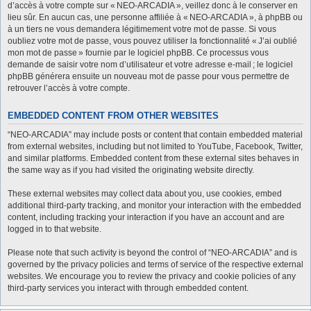
d’accès à votre compte sur « NEO-ARCADIA », veillez donc à le conserver en
lieu sûr. En aucun cas, une personne affiliée à « NEO-ARCADIA », à phpBB ou
à un tiers ne vous demandera légitimement votre mot de passe. Si vous
oubliez votre mot de passe, vous pouvez utiliser la fonctionnalité « J’ai oublié
mon mot de passe » fournie par le logiciel phpBB. Ce processus vous
demande de saisir votre nom d’utilisateur et votre adresse e-mail ; le logiciel
phpBB générera ensuite un nouveau mot de passe pour vous permettre de
retrouver l’accès à votre compte.
EMBEDDED CONTENT FROM OTHER WEBSITES
“NEO-ARCADIA” may include posts or content that contain embedded material
from external websites, including but not limited to YouTube, Facebook, Twitter,
and similar platforms. Embedded content from these external sites behaves in
the same way as if you had visited the originating website directly.
These external websites may collect data about you, use cookies, embed
additional third-party tracking, and monitor your interaction with the embedded
content, including tracking your interaction if you have an account and are
logged in to that website.
Please note that such activity is beyond the control of “NEO-ARCADIA” and is
governed by the privacy policies and terms of service of the respective external
websites. We encourage you to review the privacy and cookie policies of any
third-party services you interact with through embedded content.