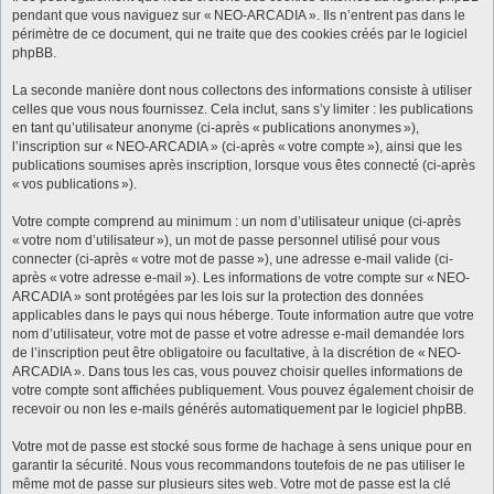
pendant que vous naviguez sur « NEO-ARCADIA ». Ils n’entrent pas dans le
périmètre de ce document, qui ne traite que des cookies créés par le logiciel
phpBB.
La seconde manière dont nous collectons des informations consiste à utiliser
celles que vous nous fournissez. Cela inclut, sans s’y limiter : les publications
en tant qu’utilisateur anonyme (ci-après « publications anonymes »),
l’inscription sur « NEO-ARCADIA » (ci-après « votre compte »), ainsi que les
publications soumises après inscription, lorsque vous êtes connecté (ci-après
« vos publications »).
Votre compte comprend au minimum : un nom d’utilisateur unique (ci-après
« votre nom d’utilisateur »), un mot de passe personnel utilisé pour vous
connecter (ci-après « votre mot de passe »), une adresse e-mail valide (ci-
après « votre adresse e-mail »). Les informations de votre compte sur « NEO-
ARCADIA » sont protégées par les lois sur la protection des données
applicables dans le pays qui nous héberge. Toute information autre que votre
nom d’utilisateur, votre mot de passe et votre adresse e-mail demandée lors
de l’inscription peut être obligatoire ou facultative, à la discrétion de « NEO-
ARCADIA ». Dans tous les cas, vous pouvez choisir quelles informations de
votre compte sont affichées publiquement. Vous pouvez également choisir de
recevoir ou non les e-mails générés automatiquement par le logiciel phpBB.
Votre mot de passe est stocké sous forme de hachage à sens unique pour en
garantir la sécurité. Nous vous recommandons toutefois de ne pas utiliser le
même mot de passe sur plusieurs sites web. Votre mot de passe est la clé