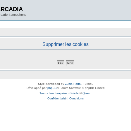
ARCADIA
arcade francophone
Supprimer les cookies
Style developed by
Zuma Portal
, Turaiel,
Développé par
phpBB
® Forum Software © phpBB Limited
Traduction française officielle
©
Qiaeru
Confidentialité
|
Conditions