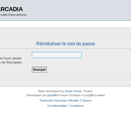
ARCADIA
arcade francophone
Réinitialiser le mot de passe
ne l’avez jamais
 de l’inscription.
Style developed by
Zuma Portal
, Turaiel,
Développé par
phpBB
® Forum Software © phpBB Limited
Traduction française officielle
©
Qiaeru
Confidentialité
|
Conditions