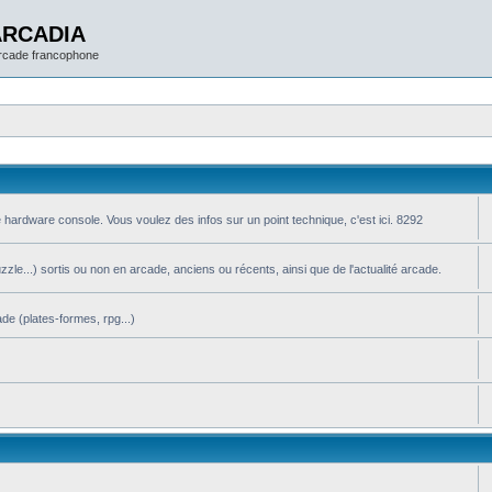
ARCADIA
arcade francophone
 hardware console. Vous voulez des infos sur un point technique, c'est ici. 8292
le...) sortis ou non en arcade, anciens ou récents, ainsi que de l'actualité arcade.
de (plates-formes, rpg...)