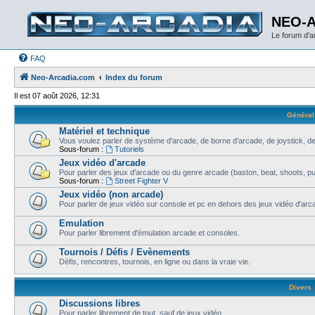
NEO-
Le forum d'
FAQ
Neo-Arcadia.com
Index du forum
Il est 07 août 2026, 12:31
Général
Matériel et technique
Vous voulez parler de système d'arcade, de borne d'arcade, de joystick, de
Sous-forum :
Tutoriels
Jeux vidéo d'arcade
Pour parler des jeux d'arcade ou du genre arcade (baston, beat, shoots, puzz
Sous-forum :
Street Fighter V
Jeux vidéo (non arcade)
Pour parler de jeux vidéo sur console et pc en dehors des jeux vidéo d'arca
Emulation
Pour parler librement d'émulation arcade et consoles.
Tournois / Défis / Evènements
Défis, rencontres, tournois, en ligne ou dans la vraie vie.
Divers
Discussions libres
Pour parler librement de tout, sauf de jeux vidéo