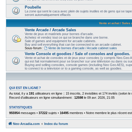
Poubelle
La zone qui sent le caca avec plein de sujets inutiles et de gens qui se t
seront automatiquement effacés
Vente et achat / Sales
Vente Arcade / Arcade Sales
Vente de jeux et matériels pour bornes d'arcade.
Achetez et vendez tout ce qui se branche dans une borne.
Sale of games and equipment for arcade cabinets.
Buy and sell everything that can be connected to an arcade cabinet.
Sous-forum :
Vente de bornes d'arcade / Arcade cabinet sales
Vente Console et goodies / Sale of consoles and goodies.
Vente et achat de consoles et de jeux pour consoles (y compris Neo.Geo AE
qui est fait normalement pour se brancher sur une télévision ou dans ou sur
Buying and selling consoles, console games (including Neo Geo AES), super
to connect to a television or to a gaming console, as well as goodies.
QUI EST EN LIGNE ?
Au total, il y a
191
utilisateurs en ligne :: 15 inscrits, 2 invisibles et 174 invités (selon 
Record d’utilisateurs en ligne simultanément :
12598
le 09 avr. 2026, 21:05
STATISTIQUES
955954
messages •
37222
sujets •
16495
membres • Notre membre le plus récent es
Neo-Arcadia.com
Index du forum