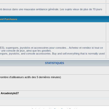
apent dessus dans une mauvaise ambiance générale. Les sujets vieux de plus de 70 jours
 and Purchases
S), superguns, joysticks et accessoires pour consoles... Achetez et vendez ici tout ce
 une console de jeux, ainsi que les goodies.
guns, joysticks, and console accessories. Buy and sell everything that is normally used
STATISTIQUES
le nombre d’utilisateurs actifs des 5 dernières minutes)
t
Arcadestyle27