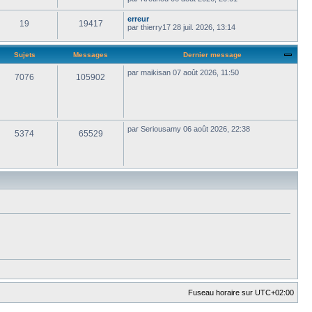
erreur
19
19417
par
thierry17
28 juil. 2026, 13:14
Sujets
Messages
Dernier message
par
maikisan
07 août 2026, 11:50
7076
105902
par
Seriousamy
06 août 2026, 22:38
5374
65529
Fuseau horaire sur
UTC+02:00