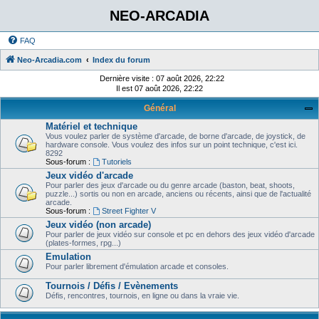
NEO-ARCADIA
FAQ
Neo-Arcadia.com
Index du forum
Dernière visite : 07 août 2026, 22:22
Il est 07 août 2026, 22:22
Général
Matériel et technique
Vous voulez parler de système d'arcade, de borne d'arcade, de joystick, de
hardware console. Vous voulez des infos sur un point technique, c'est ici.
8292
Sous-forum :
Tutoriels
Jeux vidéo d'arcade
Pour parler des jeux d'arcade ou du genre arcade (baston, beat, shoots,
puzzle...) sortis ou non en arcade, anciens ou récents, ainsi que de l'actualité
arcade.
Sous-forum :
Street Fighter V
Jeux vidéo (non arcade)
Pour parler de jeux vidéo sur console et pc en dehors des jeux vidéo d'arcade
(plates-formes, rpg...)
Emulation
Pour parler librement d'émulation arcade et consoles.
Tournois / Défis / Evènements
Défis, rencontres, tournois, en ligne ou dans la vraie vie.