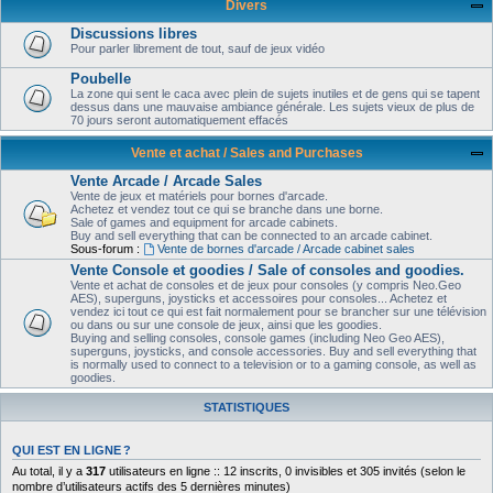
Divers
Discussions libres
Pour parler librement de tout, sauf de jeux vidéo
Poubelle
La zone qui sent le caca avec plein de sujets inutiles et de gens qui se tapent
dessus dans une mauvaise ambiance générale. Les sujets vieux de plus de
70 jours seront automatiquement effacés
Vente et achat / Sales and Purchases
Vente Arcade / Arcade Sales
Vente de jeux et matériels pour bornes d'arcade.
Achetez et vendez tout ce qui se branche dans une borne.
Sale of games and equipment for arcade cabinets.
Buy and sell everything that can be connected to an arcade cabinet.
Sous-forum :
Vente de bornes d'arcade / Arcade cabinet sales
Vente Console et goodies / Sale of consoles and goodies.
Vente et achat de consoles et de jeux pour consoles (y compris Neo.Geo
AES), superguns, joysticks et accessoires pour consoles... Achetez et
vendez ici tout ce qui est fait normalement pour se brancher sur une télévision
ou dans ou sur une console de jeux, ainsi que les goodies.
Buying and selling consoles, console games (including Neo Geo AES),
superguns, joysticks, and console accessories. Buy and sell everything that
is normally used to connect to a television or to a gaming console, as well as
goodies.
STATISTIQUES
QUI EST EN LIGNE ?
Au total, il y a
317
utilisateurs en ligne :: 12 inscrits, 0 invisibles et 305 invités (selon le
nombre d’utilisateurs actifs des 5 dernières minutes)