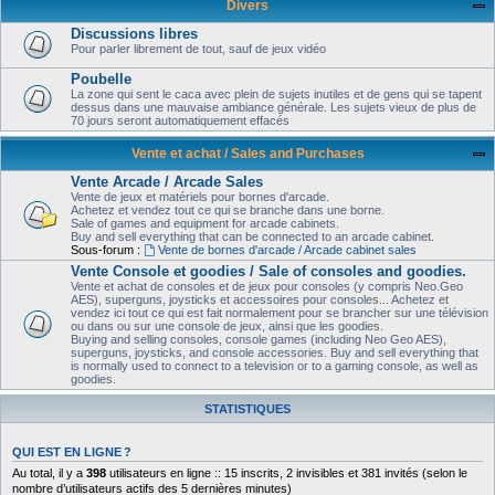
Divers
Discussions libres
Pour parler librement de tout, sauf de jeux vidéo
Poubelle
La zone qui sent le caca avec plein de sujets inutiles et de gens qui se tapent
dessus dans une mauvaise ambiance générale. Les sujets vieux de plus de
70 jours seront automatiquement effacés
Vente et achat / Sales and Purchases
Vente Arcade / Arcade Sales
Vente de jeux et matériels pour bornes d'arcade.
Achetez et vendez tout ce qui se branche dans une borne.
Sale of games and equipment for arcade cabinets.
Buy and sell everything that can be connected to an arcade cabinet.
Sous-forum :
Vente de bornes d'arcade / Arcade cabinet sales
Vente Console et goodies / Sale of consoles and goodies.
Vente et achat de consoles et de jeux pour consoles (y compris Neo.Geo
AES), superguns, joysticks et accessoires pour consoles... Achetez et
vendez ici tout ce qui est fait normalement pour se brancher sur une télévision
ou dans ou sur une console de jeux, ainsi que les goodies.
Buying and selling consoles, console games (including Neo Geo AES),
superguns, joysticks, and console accessories. Buy and sell everything that
is normally used to connect to a television or to a gaming console, as well as
goodies.
STATISTIQUES
QUI EST EN LIGNE ?
Au total, il y a
398
utilisateurs en ligne :: 15 inscrits, 2 invisibles et 381 invités (selon le
nombre d’utilisateurs actifs des 5 dernières minutes)