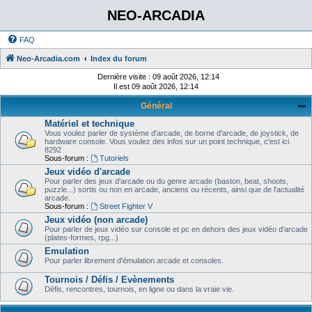
NEO-ARCADIA
FAQ
Neo-Arcadia.com
Index du forum
Dernière visite : 09 août 2026, 12:14
Il est 09 août 2026, 12:14
Général
Matériel et technique
Vous voulez parler de système d'arcade, de borne d'arcade, de joystick, de
hardware console. Vous voulez des infos sur un point technique, c'est ici.
8292
Sous-forum :
Tutoriels
Jeux vidéo d'arcade
Pour parler des jeux d'arcade ou du genre arcade (baston, beat, shoots,
puzzle...) sortis ou non en arcade, anciens ou récents, ainsi que de l'actualité
arcade.
Sous-forum :
Street Fighter V
Jeux vidéo (non arcade)
Pour parler de jeux vidéo sur console et pc en dehors des jeux vidéo d'arcade
(plates-formes, rpg...)
Emulation
Pour parler librement d'émulation arcade et consoles.
Tournois / Défis / Evènements
Défis, rencontres, tournois, en ligne ou dans la vraie vie.