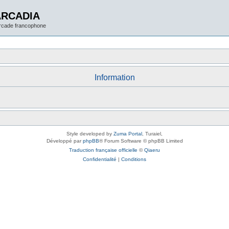
ARCADIA
arcade francophone
Information
Style developed by
Zuma Portal
, Turaiel,
Développé par
phpBB
® Forum Software © phpBB Limited
Traduction française officielle
©
Qiaeru
Confidentialité
|
Conditions