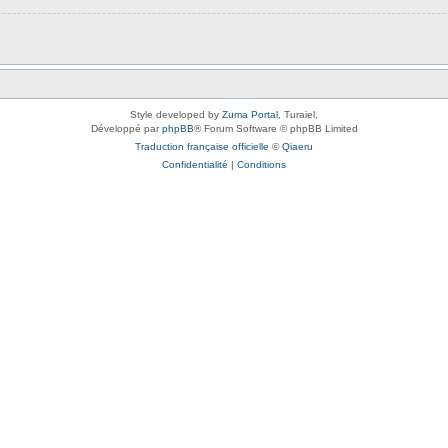
Style developed by
Zuma Portal
, Turaiel,
Développé par
phpBB
® Forum Software © phpBB Limited
Traduction française officielle
©
Qiaeru
Confidentialité
|
Conditions