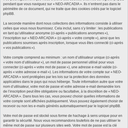
pendant que vous naviguez sur « NEO-ARCADIA ». Ils n’entrent pas dans le
périmètre de ce document, qui ne traite que des cookies créés par le logiciel
phpBB.
La seconde manière dont nous collectons des informations consiste à utiliser
celles que vous nous fournissez. Cela inclut, sans s’y limiter : les publications
en tant qu’utilisateur anonyme (ci-après « publications anonymes »),
l’inscription sur « NEO-ARCADIA » (ci-après « votre compte »), ainsi que les
publications soumises après inscription, lorsque vous êtes connecté (ci-après
« vos publications »).
Votre compte comprend au minimum : un nom d’utilisateur unique (ci-après
« votre nom d’utilisateur »), un mot de passe personnel utilisé pour vous
connecter (ci-après « votre mot de passe »), une adresse e-mail valide (ci-
après « votre adresse e-mail »). Les informations de votre compte sur « NEO-
ARCADIA » sont protégées par les lois sur la protection des données
applicables dans le pays qui nous héberge. Toute information autre que votre
nom d’utilisateur, votre mot de passe et votre adresse e-mail demandée lors
de l’inscription peut être obligatoire ou facultative, à la discrétion de « NEO-
ARCADIA ». Dans tous les cas, vous pouvez choisir quelles informations de
votre compte sont affichées publiquement. Vous pouvez également choisir de
recevoir ou non les e-mails générés automatiquement par le logiciel phpBB.
Votre mot de passe est stocké sous forme de hachage à sens unique pour en
garantir la sécurité. Nous vous recommandons toutefois de ne pas utiliser le
même mot de passe sur plusieurs sites web. Votre mot de passe est la clé