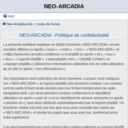
NEO-ARCADIA
FAQ
Neo-Arcadia.com
Index du forum
NEO-ARCADIA - Politique de confidentialité
La présente politique explique en détail comment « NEO-ARCADIA » et ses
sociétés affiliées (ci-après « nous », « notre », « nos », « NEO-ARCADIA » et
« https://www.neo-arcadia.com/forum ») et phpBB (ci-après « ils », « eux »,
« leur », « logiciel phpBB », « www.phpbb.com », « phpBB Limited » et
« équipes phpBB ») utilisent les informations collectées lors de votre utilisation
de ce site (ci-après « vos informations »).
Vos informations sont collectées de deux manières. Lorsque vous naviguez
sur « NEO-ARCADIA », le logiciel phpBB crée plusieurs cookies. Les cookies
sont de petits fichiers texte stockés dans les fichiers temporaires de votre
navigateur web. Les deux premiers cookies contiennent un identifiant
utilisateur (ci-après « user-id ») et un identifiant de session anonyme (ci-après
« session-id »), tous deux attribués automatiquement par le logiciel phpBB. Un
troisième cookie est créé une fois que vous avez consulté des sujets sur
« NEO-ARCADIA » et stocke les sujets que vous avez lus, améliorant ainsi
votre expérience.
Il se peut également que nous créions des cookies externes au logiciel phpBB