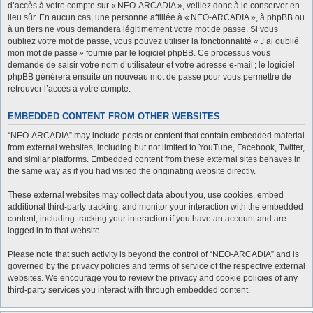
d’accès à votre compte sur « NEO-ARCADIA », veillez donc à le conserver en
lieu sûr. En aucun cas, une personne affiliée à « NEO-ARCADIA », à phpBB ou
à un tiers ne vous demandera légitimement votre mot de passe. Si vous
oubliez votre mot de passe, vous pouvez utiliser la fonctionnalité « J’ai oublié
mon mot de passe » fournie par le logiciel phpBB. Ce processus vous
demande de saisir votre nom d’utilisateur et votre adresse e-mail ; le logiciel
phpBB générera ensuite un nouveau mot de passe pour vous permettre de
retrouver l’accès à votre compte.
EMBEDDED CONTENT FROM OTHER WEBSITES
“NEO-ARCADIA” may include posts or content that contain embedded material
from external websites, including but not limited to YouTube, Facebook, Twitter,
and similar platforms. Embedded content from these external sites behaves in
the same way as if you had visited the originating website directly.
These external websites may collect data about you, use cookies, embed
additional third-party tracking, and monitor your interaction with the embedded
content, including tracking your interaction if you have an account and are
logged in to that website.
Please note that such activity is beyond the control of “NEO-ARCADIA” and is
governed by the privacy policies and terms of service of the respective external
websites. We encourage you to review the privacy and cookie policies of any
third-party services you interact with through embedded content.