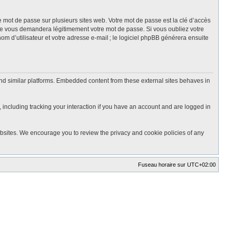
mot de passe sur plusieurs sites web. Votre mot de passe est la clé d’accès
ne vous demandera légitimement votre mot de passe. Si vous oubliez votre
m d’utilisateur et votre adresse e-mail ; le logiciel phpBB générera ensuite
nd similar platforms. Embedded content from these external sites behaves in
 including tracking your interaction if you have an account and are logged in
ebsites. We encourage you to review the privacy and cookie policies of any
Fuseau horaire sur
UTC+02:00