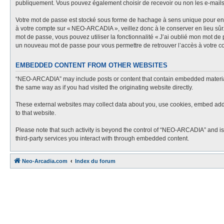
publiquement. Vous pouvez également choisir de recevoir ou non les e-mail
Votre mot de passe est stocké sous forme de hachage à sens unique pour en g
à votre compte sur « NEO-ARCADIA », veillez donc à le conserver en lieu sû
mot de passe, vous pouvez utiliser la fonctionnalité « J’ai oublié mon mot de
un nouveau mot de passe pour vous permettre de retrouver l’accès à votre c
EMBEDDED CONTENT FROM OTHER WEBSITES
“NEO-ARCADIA” may include posts or content that contain embedded material f
the same way as if you had visited the originating website directly.
These external websites may collect data about you, use cookies, embed additi
to that website.
Please note that such activity is beyond the control of “NEO-ARCADIA” and is
third-party services you interact with through embedded content.
Neo-Arcadia.com
Index du forum