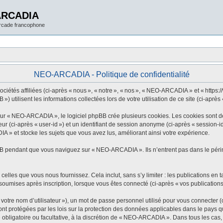
ARCADIA
arcade francophone
NEO-ARCADIA - Politique de confidentialité
tés affiliées (ci-après « nous », « notre », « nos », « NEO-ARCADIA » et « https://w
utilisent les informations collectées lors de votre utilisation de ce site (ci-après 
 « NEO-ARCADIA », le logiciel phpBB crée plusieurs cookies. Les cookies sont de pe
eur (ci-après « user-id ») et un identifiant de session anonyme (ci-après « session-
 » et stocke les sujets que vous avez lus, améliorant ainsi votre expérience.
B pendant que vous naviguez sur « NEO-ARCADIA ». Ils n’entrent pas dans le périmè
elles que vous nous fournissez. Cela inclut, sans s’y limiter : les publications en t
oumises après inscription, lorsque vous êtes connecté (ci-après « vos publications
tre nom d’utilisateur »), un mot de passe personnel utilisé pour vous connecter (c
 protégées par les lois sur la protection des données applicables dans le pays qui
 obligatoire ou facultative, à la discrétion de « NEO-ARCADIA ». Dans tous les cas