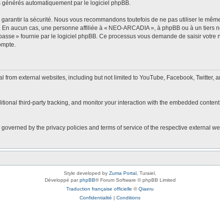
s générés automatiquement par le logiciel phpBB.
arantir la sécurité. Nous vous recommandons toutefois de ne pas utiliser le même 
r. En aucun cas, une personne affiliée à « NEO-ARCADIA », à phpBB ou à un tiers 
 passe » fournie par le logiciel phpBB. Ce processus vous demande de saisir votre no
ompte.
rom external websites, including but not limited to YouTube, Facebook, Twitter, a
onal third-party tracking, and monitor your interaction with the embedded content,
 governed by the privacy policies and terms of service of the respective external w
Style developed by
Zuma Portal
, Turaiel,
Développé par
phpBB
® Forum Software © phpBB Limited
Traduction française officielle
©
Qiaeru
Confidentialité
|
Conditions