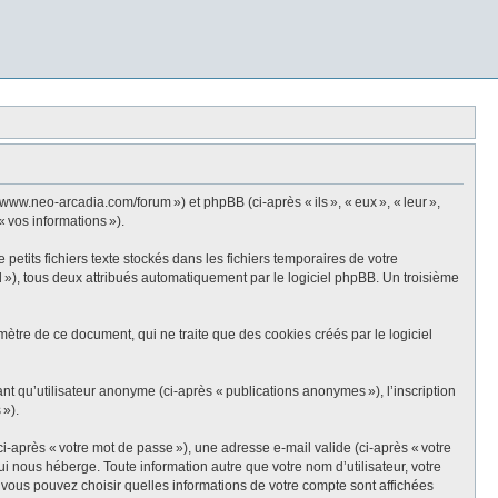
ww.neo-arcadia.com/forum ») et phpBB (ci-après « ils », « eux », « leur »,
« vos informations »).
tits fichiers texte stockés dans les fichiers temporaires de votre
id »), tous deux attribués automatiquement par le logiciel phpBB. Un troisième
tre de ce document, qui ne traite que des cookies créés par le logiciel
ant qu’utilisateur anonyme (ci-après « publications anonymes »), l’inscription
 »).
i-après « votre mot de passe »), une adresse e-mail valide (ci-après « votre
 nous héberge. Toute information autre que votre nom d’utilisateur, votre
, vous pouvez choisir quelles informations de votre compte sont affichées