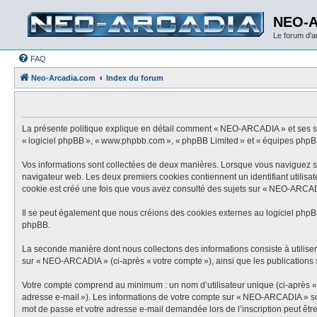
NEO-
Le forum d'
FAQ
Neo-Arcadia.com
Index du forum
La présente politique explique en détail comment « NEO-ARCADIA » et ses socié
« logiciel phpBB », « www.phpbb.com », « phpBB Limited » et « équipes phpBB ») 
Vos informations sont collectées de deux manières. Lorsque vous naviguez sur
navigateur web. Les deux premiers cookies contiennent un identifiant utilisat
cookie est créé une fois que vous avez consulté des sujets sur « NEO-ARCADIA
Il se peut également que nous créions des cookies externes au logiciel phpB
phpBB.
La seconde manière dont nous collectons des informations consiste à utiliser c
sur « NEO-ARCADIA » (ci-après « votre compte »), ainsi que les publications s
Votre compte comprend au minimum : un nom d’utilisateur unique (ci-après « vo
adresse e-mail »). Les informations de votre compte sur « NEO-ARCADIA » sont
mot de passe et votre adresse e-mail demandée lors de l’inscription peut être