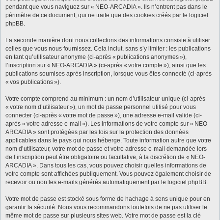
pendant que vous naviguez sur « NEO-ARCADIA ». Ils n’entrent pas dans le
périmètre de ce document, qui ne traite que des cookies créés par le logiciel
phpBB.
La seconde manière dont nous collectons des informations consiste à utiliser
celles que vous nous fournissez. Cela inclut, sans s’y limiter : les publications
en tant qu’utilisateur anonyme (ci-après « publications anonymes »),
l’inscription sur « NEO-ARCADIA » (ci-après « votre compte »), ainsi que les
publications soumises après inscription, lorsque vous êtes connecté (ci-après
« vos publications »).
Votre compte comprend au minimum : un nom d’utilisateur unique (ci-après
« votre nom d’utilisateur »), un mot de passe personnel utilisé pour vous
connecter (ci-après « votre mot de passe »), une adresse e-mail valide (ci-
après « votre adresse e-mail »). Les informations de votre compte sur « NEO-
ARCADIA » sont protégées par les lois sur la protection des données
applicables dans le pays qui nous héberge. Toute information autre que votre
nom d’utilisateur, votre mot de passe et votre adresse e-mail demandée lors
de l’inscription peut être obligatoire ou facultative, à la discrétion de « NEO-
ARCADIA ». Dans tous les cas, vous pouvez choisir quelles informations de
votre compte sont affichées publiquement. Vous pouvez également choisir de
recevoir ou non les e-mails générés automatiquement par le logiciel phpBB.
Votre mot de passe est stocké sous forme de hachage à sens unique pour en
garantir la sécurité. Nous vous recommandons toutefois de ne pas utiliser le
même mot de passe sur plusieurs sites web. Votre mot de passe est la clé