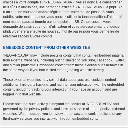
d’accès à votre compte sur « NEO-ARCADIA », veillez donc à le conserver en
lieu sûr. En aucun cas, une personne affiliée à « NEO-ARCADIA », à phpBB ou
à un tiers ne vous demandera légitimement votre mot de passe. Si vous
oubliez votre mot de passe, vous pouvez utiliser la fonctionnalité « J’ai oublié
mon mot de passe » fournie par le logiciel phpBB. Ce processus vous
demande de saisir votre nom d’utilisateur et votre adresse e-mail ; le logiciel
phpBB générera ensuite un nouveau mot de passe pour vous permettre de
retrouver l’accès à votre compte.
EMBEDDED CONTENT FROM OTHER WEBSITES
“NEO-ARCADIA” may include posts or content that contain embedded material
from external websites, including but not limited to YouTube, Facebook, Twitter,
and similar platforms. Embedded content from these external sites behaves in
the same way as if you had visited the originating website directly.
These external websites may collect data about you, use cookies, embed
additional third-party tracking, and monitor your interaction with the embedded
content, including tracking your interaction if you have an account and are
logged in to that website.
Please note that such activity is beyond the control of “NEO-ARCADIA” and is
governed by the privacy policies and terms of service of the respective external
websites. We encourage you to review the privacy and cookie policies of any
third-party services you interact with through embedded content.