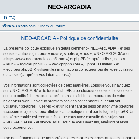
NEO-ARCADIA
FAQ
Neo-Arcadia.com
Index du forum
NEO-ARCADIA - Politique de confidentialité
La présente politique explique en détail comment « NEO-ARCADIA » et ses
sociétés affiliées (ci-après « nous », « notre », « nos », « NEO-ARCADIA » et
« https://www.neo-arcadia.com/forum ») et phpBB (ci-après « ils », « eux »,
« leur », « logiciel phpBB », « www.phpbb.com », « phpBB Limited » et
« équipes phpBB ») utilisent les informations collectées lors de votre utilisation
de ce site (ci-après « vos informations »).
Vos informations sont collectées de deux manières. Lorsque vous naviguez
sur « NEO-ARCADIA », le logiciel phpBB crée plusieurs cookies. Les cookies
sont de petits fichiers texte stockés dans les fichiers temporaires de votre
navigateur web. Les deux premiers cookies contiennent un identifiant
utilisateur (ci-après « user-id ») et un identifiant de session anonyme (ci-après
« session-id »), tous deux attribués automatiquement par le logiciel phpBB. Un
troisième cookie est créé une fois que vous avez consulté des sujets sur
« NEO-ARCADIA » et stocke les sujets que vous avez lus, améliorant ainsi
votre expérience.
Il se peut également que nous créions des cookies externes au logiciel phpBB