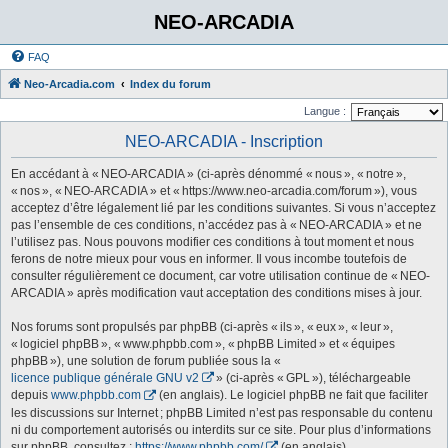
NEO-ARCADIA
FAQ
Neo-Arcadia.com
Index du forum
Langue :
NEO-ARCADIA - Inscription
En accédant à « NEO-ARCADIA » (ci-après dénommé « nous », « notre »,
« nos », « NEO-ARCADIA » et « https://www.neo-arcadia.com/forum »), vous
acceptez d’être légalement lié par les conditions suivantes. Si vous n’acceptez
pas l’ensemble de ces conditions, n’accédez pas à « NEO-ARCADIA » et ne
l’utilisez pas. Nous pouvons modifier ces conditions à tout moment et nous
ferons de notre mieux pour vous en informer. Il vous incombe toutefois de
consulter régulièrement ce document, car votre utilisation continue de « NEO-
ARCADIA » après modification vaut acceptation des conditions mises à jour.
Nos forums sont propulsés par phpBB (ci-après « ils », « eux », « leur »,
« logiciel phpBB », « www.phpbb.com », « phpBB Limited » et « équipes
phpBB »), une solution de forum publiée sous la «
licence publique générale GNU v2
» (ci-après « GPL »), téléchargeable
depuis
www.phpbb.com
(en anglais). Le logiciel phpBB ne fait que faciliter
les discussions sur Internet ; phpBB Limited n’est pas responsable du contenu
ni du comportement autorisés ou interdits sur ce site. Pour plus d’informations
sur phpBB, consultez :
https://www.phpbb.com/
(en anglais).