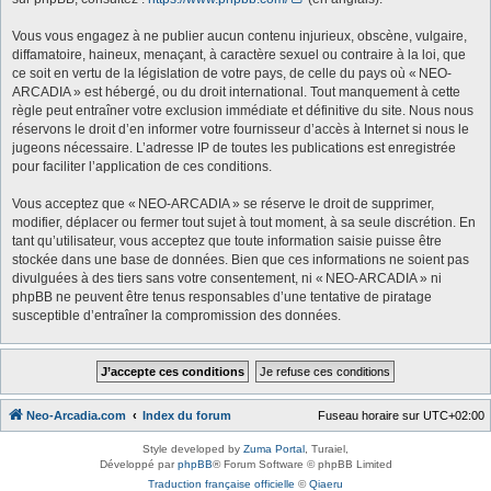
Vous vous engagez à ne publier aucun contenu injurieux, obscène, vulgaire,
diffamatoire, haineux, menaçant, à caractère sexuel ou contraire à la loi, que
ce soit en vertu de la législation de votre pays, de celle du pays où « NEO-
ARCADIA » est hébergé, ou du droit international. Tout manquement à cette
règle peut entraîner votre exclusion immédiate et définitive du site. Nous nous
réservons le droit d’en informer votre fournisseur d’accès à Internet si nous le
jugeons nécessaire. L’adresse IP de toutes les publications est enregistrée
pour faciliter l’application de ces conditions.
Vous acceptez que « NEO-ARCADIA » se réserve le droit de supprimer,
modifier, déplacer ou fermer tout sujet à tout moment, à sa seule discrétion. En
tant qu’utilisateur, vous acceptez que toute information saisie puisse être
stockée dans une base de données. Bien que ces informations ne soient pas
divulguées à des tiers sans votre consentement, ni « NEO-ARCADIA » ni
phpBB ne peuvent être tenus responsables d’une tentative de piratage
susceptible d’entraîner la compromission des données.
Neo-Arcadia.com
Index du forum
Fuseau horaire sur
UTC+02:00
Style developed by
Zuma Portal
, Turaiel,
Développé par
phpBB
® Forum Software © phpBB Limited
Traduction française officielle
©
Qiaeru