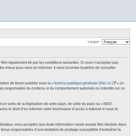
Langue :
re légalement lié par les conditions suivantes. Si vous n’acceptez pas
re mieux pour vous en informer. Il vous incombe toutefois de consulter
olution de forum publiée sous la «
licence publique générale GNU v2
» (ci-
st pas responsable du contenu ni du comportement autorisés ou interdits sur ce
t en vertu de la législation de votre pays, de celle du pays où « NEO-
ns le droit d’en informer votre fournisseur d’accès à Internet si nous le
lisateur, vous acceptez que toute information saisie puisse être stockée dans
enus responsables d’une tentative de piratage susceptible d’entraîner la