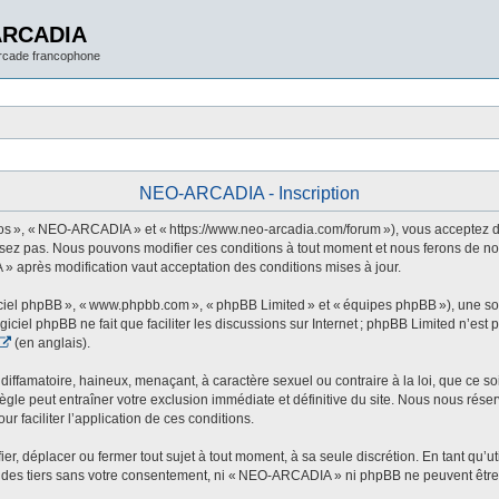
ARCADIA
arcade francophone
NEO-ARCADIA - Inscription
 », « NEO-ARCADIA » et « https://www.neo-arcadia.com/forum »), vous acceptez d’êt
sez pas. Nous pouvons modifier ces conditions à tout moment et nous ferons de not
» après modification vaut acceptation des conditions mises à jour.
ogiciel phpBB », « www.phpbb.com », « phpBB Limited » et « équipes phpBB »), une s
ogiciel phpBB ne fait que faciliter les discussions sur Internet ; phpBB Limited n’e
(en anglais).
ffamatoire, haineux, menaçant, à caractère sexuel ou contraire à la loi, que ce soi
le peut entraîner votre exclusion immédiate et définitive du site. Nous nous réservo
r faciliter l’application de ces conditions.
 déplacer ou fermer tout sujet à tout moment, à sa seule discrétion. En tant qu’uti
des tiers sans votre consentement, ni « NEO-ARCADIA » ni phpBB ne peuvent être t