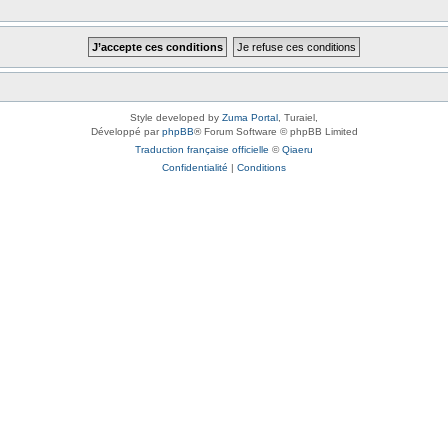
Style developed by
Zuma Portal
, Turaiel,
Développé par
phpBB
® Forum Software © phpBB Limited
Traduction française officielle
©
Qiaeru
Confidentialité
|
Conditions