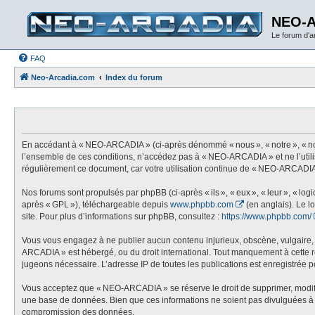
NEO-
Le forum d'
FAQ
Neo-Arcadia.com
Index du forum
En accédant à « NEO-ARCADIA » (ci-après dénommé « nous », « notre », « nos
l’ensemble de ces conditions, n’accédez pas à « NEO-ARCADIA » et ne l’utili
régulièrement ce document, car votre utilisation continue de « NEO-ARCADIA 
Nos forums sont propulsés par phpBB (ci-après « ils », « eux », « leur », « l
après « GPL »), téléchargeable depuis
www.phpbb.com
(en anglais). Le l
site. Pour plus d’informations sur phpBB, consultez :
https://www.phpbb.com/
Vous vous engagez à ne publier aucun contenu injurieux, obscène, vulgaire, di
ARCADIA » est hébergé, ou du droit international. Tout manquement à cette règ
jugeons nécessaire. L’adresse IP de toutes les publications est enregistrée pou
Vous acceptez que « NEO-ARCADIA » se réserve le droit de supprimer, modifier,
une base de données. Bien que ces informations ne soient pas divulguées à 
compromission des données.