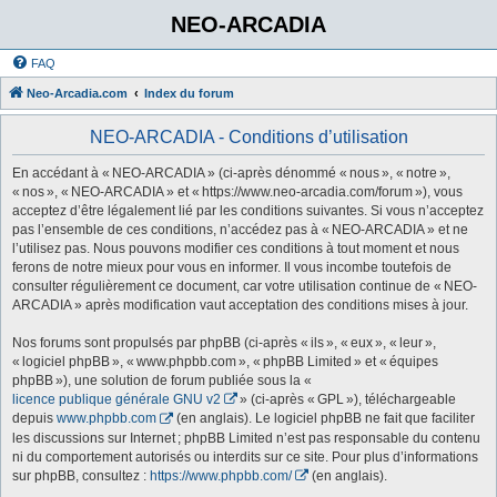
NEO-ARCADIA
FAQ
Neo-Arcadia.com
Index du forum
NEO-ARCADIA - Conditions d’utilisation
En accédant à « NEO-ARCADIA » (ci-après dénommé « nous », « notre »,
« nos », « NEO-ARCADIA » et « https://www.neo-arcadia.com/forum »), vous
acceptez d’être légalement lié par les conditions suivantes. Si vous n’acceptez
pas l’ensemble de ces conditions, n’accédez pas à « NEO-ARCADIA » et ne
l’utilisez pas. Nous pouvons modifier ces conditions à tout moment et nous
ferons de notre mieux pour vous en informer. Il vous incombe toutefois de
consulter régulièrement ce document, car votre utilisation continue de « NEO-
ARCADIA » après modification vaut acceptation des conditions mises à jour.
Nos forums sont propulsés par phpBB (ci-après « ils », « eux », « leur »,
« logiciel phpBB », « www.phpbb.com », « phpBB Limited » et « équipes
phpBB »), une solution de forum publiée sous la «
licence publique générale GNU v2
» (ci-après « GPL »), téléchargeable
depuis
www.phpbb.com
(en anglais). Le logiciel phpBB ne fait que faciliter
les discussions sur Internet ; phpBB Limited n’est pas responsable du contenu
ni du comportement autorisés ou interdits sur ce site. Pour plus d’informations
sur phpBB, consultez :
https://www.phpbb.com/
(en anglais).