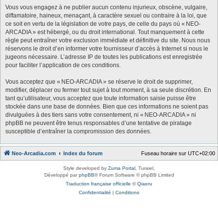
Vous vous engagez à ne publier aucun contenu injurieux, obscène, vulgaire,
diffamatoire, haineux, menaçant, à caractère sexuel ou contraire à la loi, que
ce soit en vertu de la législation de votre pays, de celle du pays où « NEO-
ARCADIA » est hébergé, ou du droit international. Tout manquement à cette
règle peut entraîner votre exclusion immédiate et définitive du site. Nous nous
réservons le droit d’en informer votre fournisseur d’accès à Internet si nous le
jugeons nécessaire. L’adresse IP de toutes les publications est enregistrée
pour faciliter l’application de ces conditions.
Vous acceptez que « NEO-ARCADIA » se réserve le droit de supprimer,
modifier, déplacer ou fermer tout sujet à tout moment, à sa seule discrétion. En
tant qu’utilisateur, vous acceptez que toute information saisie puisse être
stockée dans une base de données. Bien que ces informations ne soient pas
divulguées à des tiers sans votre consentement, ni « NEO-ARCADIA » ni
phpBB ne peuvent être tenus responsables d’une tentative de piratage
susceptible d’entraîner la compromission des données.
Neo-Arcadia.com
Index du forum
Fuseau horaire sur
UTC+02:00
Style developed by
Zuma Portal
, Turaiel,
Développé par
phpBB
® Forum Software © phpBB Limited
Traduction française officielle
©
Qiaeru
Confidentialité
|
Conditions