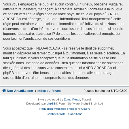
Vous vous engagez à ne publier aucun contenu injurieux, obscène, vulgaire,
diffamatoire, haineux, menaçant, à caractère sexuel ou contraire à la loi, que
ce soit en vertu de la législation de votre pays, de celle du pays où « NEO-
ARCADIA » est hébergé, ou du droit international. Tout manquement à cette
règle peut entraîner votre exclusion immédiate et définitive du site. Nous nous
réservons le droit d’en informer votre fournisseur d’accès à Internet si nous le
jugeons nécessaire. L’adresse IP de toutes les publications est enregistrée
pour faciliter l’application de ces conditions.
Vous acceptez que « NEO-ARCADIA » se réserve le droit de supprimer,
modifier, déplacer ou fermer tout sujet à tout moment, à sa seule discrétion. En
tant qu’utilisateur, vous acceptez que toute information saisie puisse être
stockée dans une base de données. Bien que ces informations ne soient pas
divulguées à des tiers sans votre consentement, ni « NEO-ARCADIA » ni
phpBB ne peuvent être tenus responsables d’une tentative de piratage
susceptible d’entraîner la compromission des données.
Neo-Arcadia.com
Index du forum
Fuseau horaire sur
UTC+02:00
Style developed by
Zuma Portal
, Turaiel,
Développé par
phpBB
® Forum Software © phpBB Limited
Traduction française officielle
©
Qiaeru
Confidentialité
|
Conditions