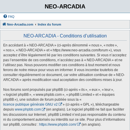
NEO-ARCADIA
FAQ
Neo-Arcadia.com
Index du forum
NEO-ARCADIA - Conditions d’utilisation
En accédant à « NEO-ARCADIA » (ci-après dénommé « nous », « notre »,
« nos », « NEO-ARCADIA » et « https://www.neo-arcadia.com/forum »), vous
acceptez d’être légalement lié par les conditions suivantes. Si vous n’acceptez
pas l’ensemble de ces conditions, n’accédez pas à « NEO-ARCADIA » et ne
l’utilisez pas. Nous pouvons modifier ces conditions à tout moment et nous
ferons de notre mieux pour vous en informer. Il vous incombe toutefois de
consulter régulièrement ce document, car votre utilisation continue de « NEO-
ARCADIA » après modification vaut acceptation des conditions mises à jour.
Nos forums sont propulsés par phpBB (ci-après « ils », « eux », « leur »,
« logiciel phpBB », « www.phpbb.com », « phpBB Limited » et « équipes
phpBB »), une solution de forum publiée sous la «
licence publique générale GNU v2
» (ci-après « GPL »), téléchargeable
depuis
www.phpbb.com
(en anglais). Le logiciel phpBB ne fait que faciliter
les discussions sur Internet ; phpBB Limited n’est pas responsable du contenu
ni du comportement autorisés ou interdits sur ce site. Pour plus d’informations
sur phpBB, consultez :
https://www.phpbb.com/
(en anglais).