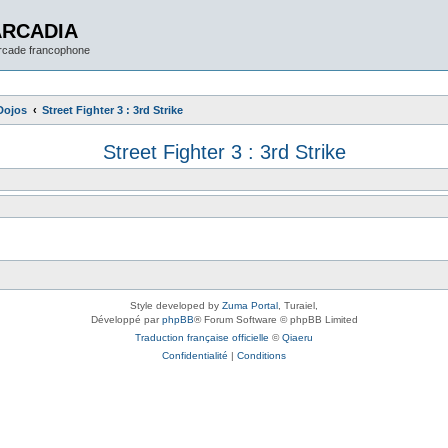
ARCADIA
arcade francophone
Dojos
Street Fighter 3 : 3rd Strike
Street Fighter 3 : 3rd Strike
Style developed by
Zuma Portal
, Turaiel,
Développé par
phpBB
® Forum Software © phpBB Limited
Traduction française officielle
©
Qiaeru
Confidentialité
|
Conditions